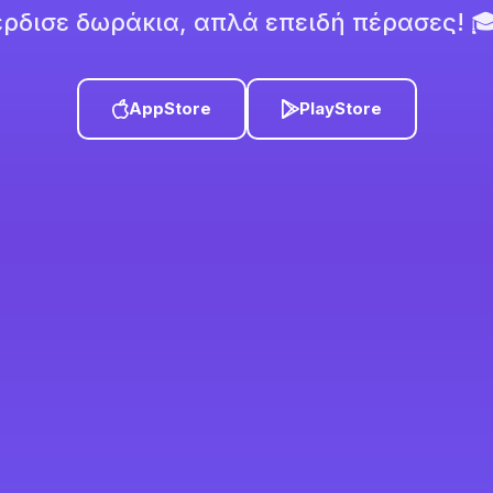
έρδισε δωράκια, απλά επειδή πέρασες! 
AppStore
PlayStore