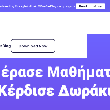
atured by Google in their #WeArePlay campaign 🎉
Read our story
us
Blog
Download Now