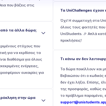
εια που βάζεις στις
Τα UniChallenges έχουν
Όχι! Η συμμετοχή στα Uni
όλους τους φοιτητές που
ά από τα άλλα δώρα;
UniStudents. 🎉 Απλά κατ
προκλήσεις!
κριμένους στόχους που
κή για να κερδίσεις τα
Τι κάνω αν δεν λειτουργ
ίναι διαθέσιμα για όλους
κεκριμένες ενέργειες,
Τα δώρα ποικίλλουν και μ
προσφέρουν ευκαιρίες για
Βεβαιώσου ότι ο κωδικός 
δεν έχει λήξει. Επίσης, έ
της προσφοράς, καθώς εν
το πρόβλημα παραμένει, ε
 πρόκληση στην ώρα
support@unistudents.ap