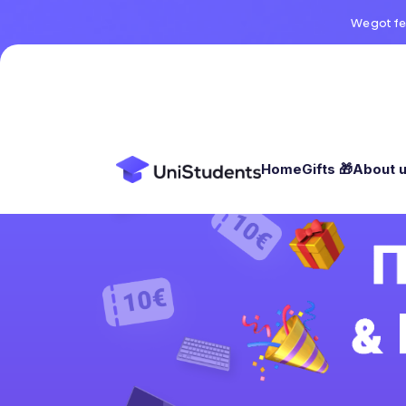
We got fe
Home
Gifts 🎁
About 